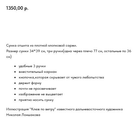
1350,00
р.
Купить
Сумка отшита из плотной хлопковой саржи.
Размер сумки 34*39 см, три ручки(одна через плечо 77 см, остальные по 36
см)
удобные 3 ручки
вместительный карман
кнопочка,которая скрывает от чужого любопытства
держит форму
почти не просвечивает
изображение не выцветает
приятно носить сумку
Иллюстрация "Клюв по ветру" известного дальневосточного художника
Николая Лоншакова