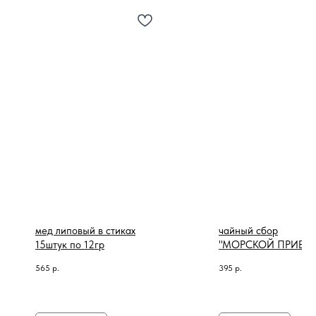
мед липовый в стиках
чайный сбор
15штук по 12гр
"МОРСКОЙ ПРИБО
565
р.
395
р.