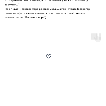
то...серьёзное. Как любящий, но строгий отец, улыбку которого надо
заслужить. "
Про "наше" Японское море рассказывал Дмитрий Рудась (оператор
подводных фото- и видеосъемок, лауреат и обладатель Гран-при
телефестиваля "Человек и море")