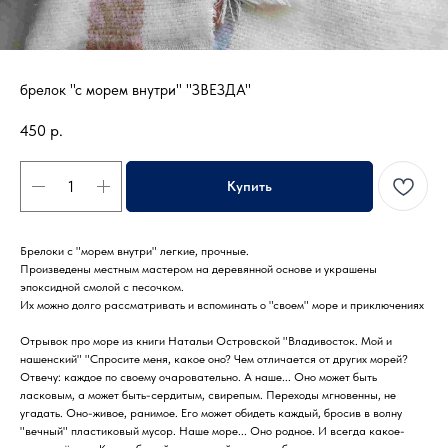
брелок "с морем внутри" "ЗВЕЗДА"
450
р.
Купить
Брелоки с "морем внутри" легкие, прочные.
Произведены местным мастером на деревянной основе и украшены
эпоксидной смолой с песочком.
Их можно долго рассматривать и вспоминать о "своем" море и приключениях
Отрывок про море из книги Натальи Островской "Владивосток. Мой и
нашенский" "Спросите меня, какое оно? Чем отличается от других морей?
Отвечу: каждое по своему очаровательно. А наше... Оно может быть
ласковым, а может быть-сердитым, свирепым. Переходы мгновенны, не
угадать. Оно-живое, ранимое. Его может обидеть каждый, бросив в волну
"вечный" пластиковый мусор. Наше море... Оно родное. И всегда какое-