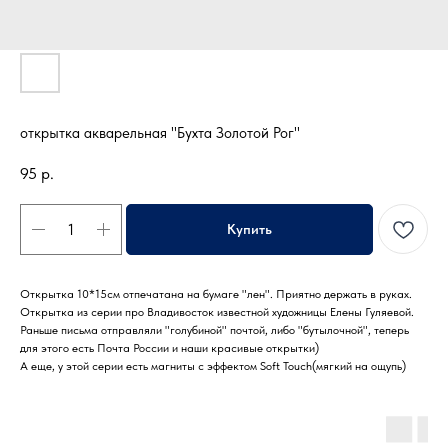
открытка акварельная "Бухта Золотой Рог"
95
р.
Купить
Открытка 10*15см отпечатана на бумаге "лен". Приятно держать в руках.
Открытка из серии про Владивосток известной художницы Елены Гуляевой.
Раньше письма отправляли "голубиной" почтой, либо "бутылочной", теперь
для этого есть Почта России и наши красивые открытки)
А еще, у этой серии есть магниты с эффектом Soft Touch(мягкий на ощупь)