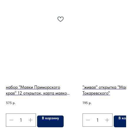
набор "Маяки Приморского
"живая" открытка "Маяк
края" 12 открыток, карта маяков,
Токаревского"
стикерпак
575
р.
195
р.
В корзину
В корзи