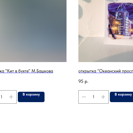
ка "Кит в бухте" М.Башкова
открытка "Океанский просп
95
р.
В корзину
В корзину