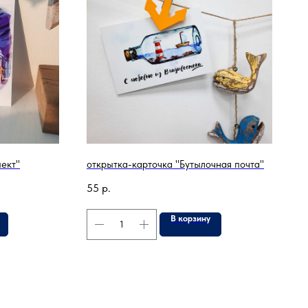
ект"
открытка-карточка "Бутылочная почта"
55
р.
В корзину