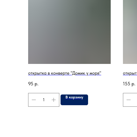
открытка в конверте "Домик у моря"
открыт
95
р.
155
р.
В корзину