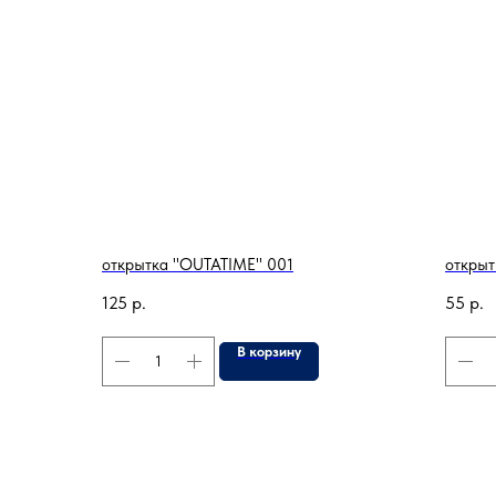
открытка "OUTATIME" 001
открыт
125
р.
55
р.
В корзину