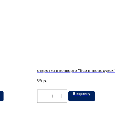
открытка в конверте "Все в твоих руках"
95
р.
В корзину