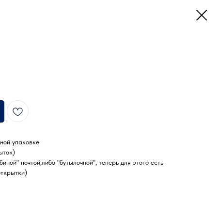
ной упаковке
ыток)
иной" почтой,либо "бутылочной", теперь для этого есть
открытки)