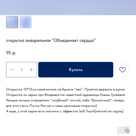
открытка акварельная "Объединяет сердца"
95
р.
Купить
Открытка 10*15см напечатана на бумаге "лен". Приятно держать в руках.
Открытка из серии про Владивосток известной художницы Елены Гуляевой.
Раньше письма отправляли "голубиной" почтой, либо "бутылочной", теперь
для этого есть Почта России и наши красивые открытки)
А еще, у этой серии есть магниты с эффектом Soft Touch(мягкий на ощупь)