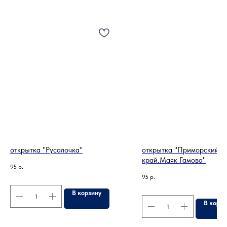
открытка "Русалочка"
открытка "Приморский
край.Маяк Гамова"
95
р.
95
р.
В корзину
В корзи