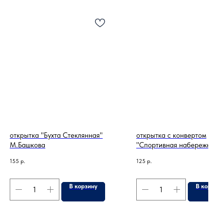
открытка "Бухта Стеклянная"
открытка с конвертом
М.Башкова
"Спортивная набережная
Е.Харченко
155
р.
125
р.
В корзину
В корзи