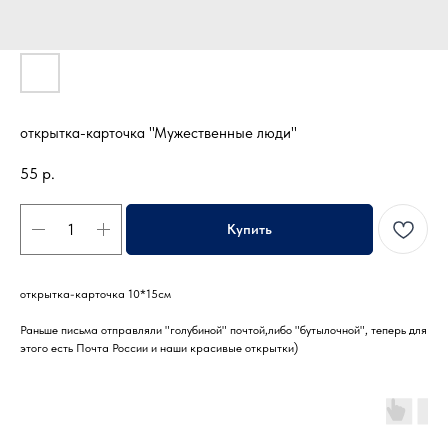
открытка-карточка "Мужественные люди"
55
р.
Купить
открытка-карточка 10*15см
Раньше письма отправляли "голубиной" почтой,либо "бутылочной", теперь для
этого есть Почта России и наши красивые открытки)