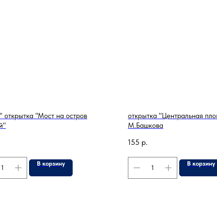
" открытка "Мост на остров
открытка "Центральная пл
й"
М.Башкова
155
р.
В корзину
В корзину