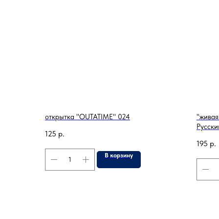
открытка "OUTATIME" 024
"живая
Русски
125
р.
195
р.
В корзину