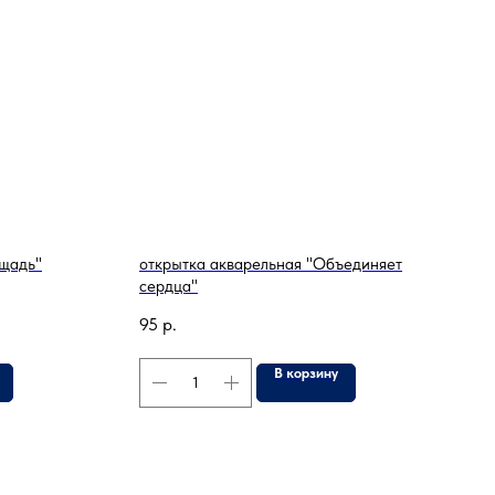
ощадь"
открытка акварельная "Объединяет
сердца"
95
р.
В корзину