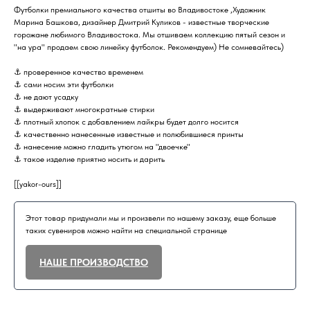
Футболки премиального качества отшиты во Владивостоке ,Художник
Марина Башкова, дизайнер Дмитрий Куликов - известные творческие
горожане любимого Владивостока. Мы отшиваем коллекцию пятый сезон и
"на ура" продаем свою линейку футболок. Рекомендуем) Не сомневайтесь)
⚓️ проверенное качество временем
⚓️ сами носим эти футболки
⚓️ не дают усадку
⚓️ выдерживают многократные стирки
⚓️ плотный хлопок с добавлением лайкры будет долго носится
⚓️ качественно нанесенные известные и полюбившиеся принты
⚓️ нанесение можно гладить утюгом на "двоечке"
⚓️ такое изделие приятно носить и дарить
[[yakor-ours]]
Этот товар придумали мы и произвели по нашему заказу, еще больше
таких сувениров можно найти на специальной странице
НАШЕ ПРОИЗВОДСТВО