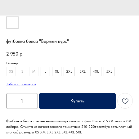
футболка белая "Верный курс"
2 950
р.
Размер
XS
S
M
L
XL
2XL
3XL
4XL
5XL
Таблица размеров
Купить
Футболка белая с нанесением метода шелкографии. Состав: 92% хлопок 8%
лайкра. Отшита из качественного трикотажа 210-220грамм(то есть плотный
хлопок) размеры XS S M L XL 2XL 3XL 4XL 5XL