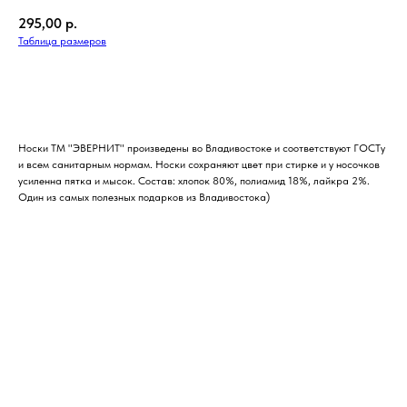
295,00
р.
Таблица размеров
Купить
Носки ТМ "ЭВЕРНИТ" произведены во Владивостоке и соответствуют ГОСТу
и всем санитарным нормам. Носки сохраняют цвет при стирке и у носочков
усиленна пятка и мысок. Состав: хлопок 80%, полиамид 18%, лайкра 2%.
Один из самых полезных подарков из Владивостока)