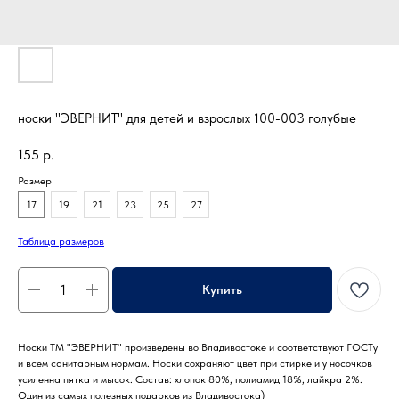
носки "ЭВЕРНИТ" для детей и взрослых 100-003 голубые
155
р.
Размер
17
19
21
23
25
27
Таблица размеров
Купить
Носки ТМ "ЭВЕРНИТ" произведены во Владивостоке и соответствуют ГОСТу
и всем санитарным нормам. Носки сохраняют цвет при стирке и у носочков
усиленна пятка и мысок. Состав: хлопок 80%, полиамид 18%, лайкра 2%.
Один из самых полезных подарков из Владивостока)