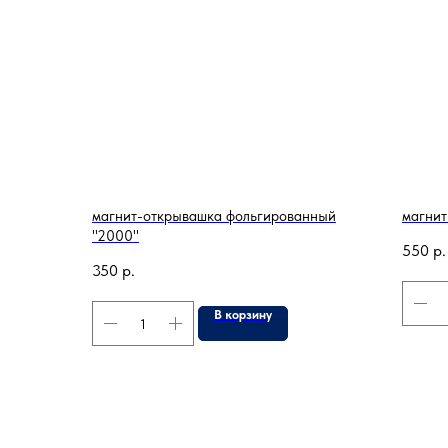
магнит-открывашка фольгированный
магнит
"2000"
550
р.
350
р.
В корзину