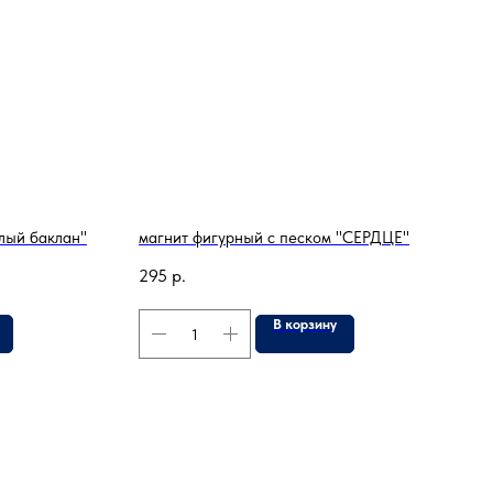
лый баклан"
магнит фигурный с песком "СЕРДЦЕ"
295
р.
В корзину