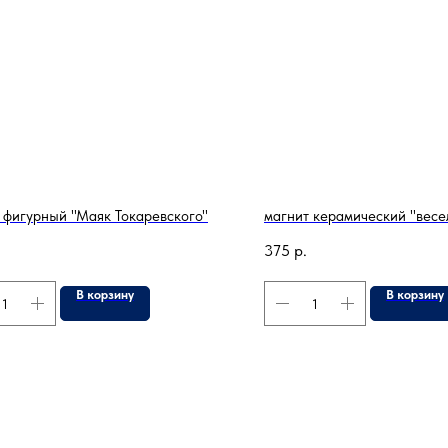
 фигурный "Маяк Токаревского"
магнит керамический "весе
375
р.
В корзину
В корзину