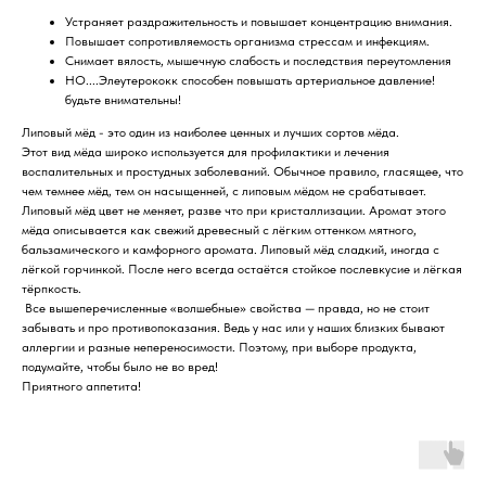
Устраняет раздражительность и повышает концентрацию внимания.
Повышает сопротивляемость организма стрессам и инфекциям.
Снимает вялость, мышечную слабость и последствия переутомления
НО....Элеутерококк способен повышать артериальное давление!
будьте внимательны!
Липовый мёд - это один из наиболее ценных и лучших сортов мёда.
Этот вид мёда широко используется для профилактики и лечения
воспалительных и простудных заболеваний. Обычное правило, гласящее, что
чем темнее мёд, тем он насыщенней, с липовым мёдом не срабатывает.
Липовый мёд цвет не меняет, разве что при кристаллизации. Аромат этого
мёда описывается как свежий древесный с лёгким оттенком мятного,
бальзамического и камфорного аромата. Липовый мёд сладкий, иногда с
лёгкой горчинкой. После него всегда остаётся стойкое послевкусие и лёгкая
тёрпкость.
​ Все вышеперечисленные «волшебные» свойства​ —​ правда, но не стоит
забывать и про противопоказания. Ведь у нас или у наших близких​ бывают
аллергии и​ разные непереносимости.​ Поэтому, при выборе продукта,​
подумайте, чтобы было не во вред!
Приятного аппетита!