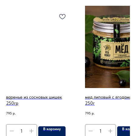
варенье из сосновых шишек
мед липовый с ягодами б
250гр
250г
795
р.
795
р.
В корзину
В корзи