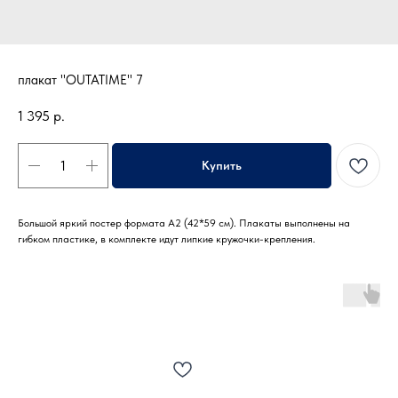
плакат "OUTATIME" 7
1 395
р.
Купить
Большой яркий постер формата А2 (42*59 см). Плакаты выполнены на
гибком пластике, в комплекте идут липкие кружочки-крепления.