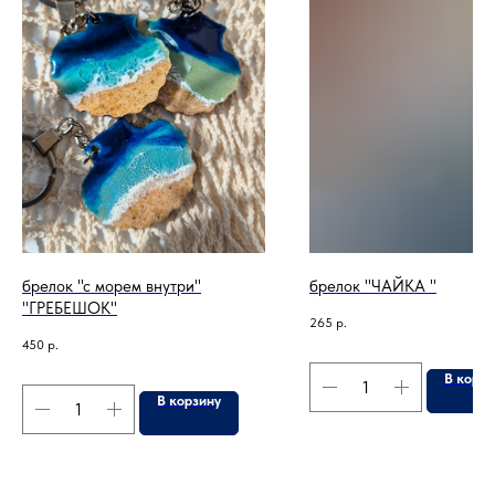
брелок "с морем внутри"
брелок "ЧАЙКА "
"ГРЕБЕШОК"
265
р.
450
р.
В корзи
В корзину