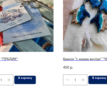
к "ПРАДИК"
брелок "с морем внутри" 
450
р.
В корзину
В корзину