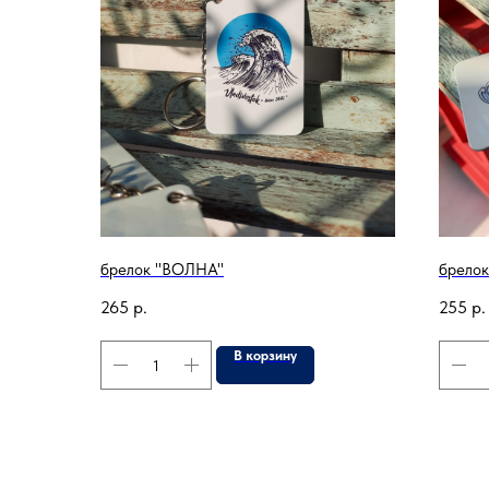
брелок "ВОЛНА"
брело
265
р.
255
р.
В корзину