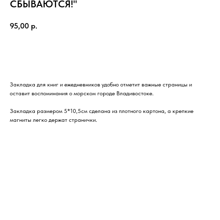
СБЫВАЮТСЯ!"
95,00
р.
Купить
Закладка для книг и ежедневников удобно отметит важные страницы и
оставит воспоминания о морском городе Владивостоке.
Закладка размером 5*10,5см сделана из плотного картона, а крепкие
магниты легко держат странички.