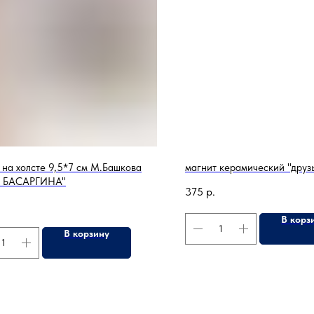
 на холсте 9,5*7 см М.Башкова
магнит керамический "друз
 БАСАРГИНА"
375
р.
В корз
В корзину