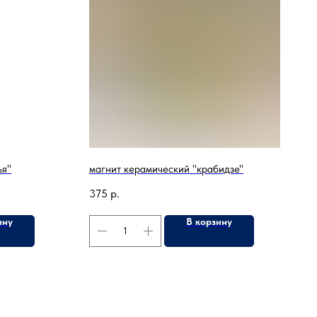
ья"
магнит керамический "крабидзе"
375
р.
ину
В корзину