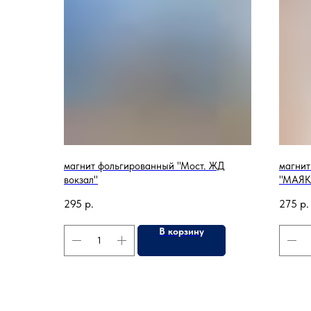
магнит фольгированный "Мост. ЖД
магнит
вокзал"
"МАЯК
295
р.
275
р.
В корзину