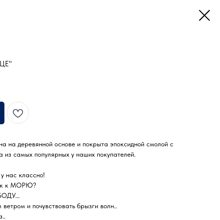
ДЦЕ"
на на деревянной основе и покрыта эпоксидной смолой с
а из самых популярных у наших покупателей.
 нас классно!
уск к МОРЮ?
ОДУ...
етром и почувствовать брызги волн..
..