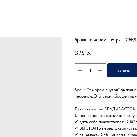
брошь "с морем внутри" "СЕР
375
р.
Купить
брошь "с морем внутри" выполне
песочком. Эта серия брошей одн
Приезжайте во ВЛАДИВОСТОК, у
Классно просто съездить в отп
✔ дать себе почувствовать СВОБ
✔ ВЫСТОЯТЬ перед шквалистым в
✔ открывать СЕБЯ снова и снова