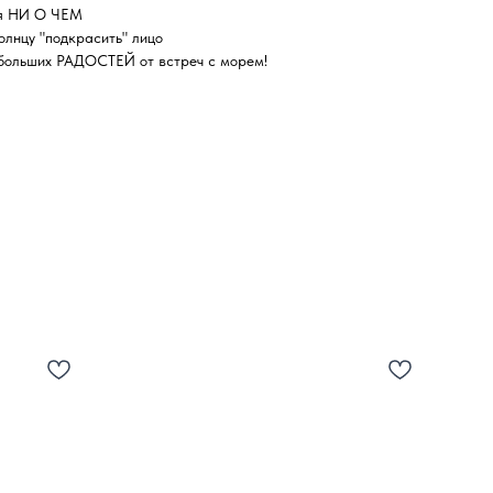
ая НИ О ЧЕМ
лнцу "подкрасить" лицо
 больших РАДОСТЕЙ от встреч с морем!