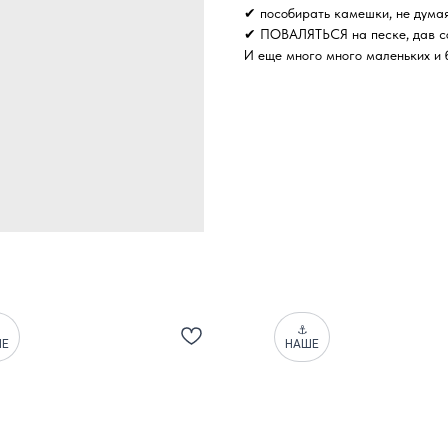
✔ пособирать камешки, не дум
✔ ПОВАЛЯТЬСЯ на песке, дав со
И еще много много маленьких и
⚓
ШЕ
НАШЕ