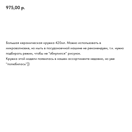
975,00
р.
Купить
Большая керамическая кружка 420мл. Можно использовать в
микроволновке, но мыть в посудомоечной машине не рекомендуем, т.к. нужно
подбирать режим, чтобы не "обнулился" рисунок.
Кружка этой модели появилась в нашем ассортименте недавно, но уже
"полюбилась"))