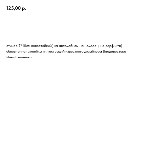
125,00
р.
Купить
стикер 7*10см водостойкий( на автомобиль, на чемодан, на серф и тд)
обновленная линейка иллюстраций известного дизайнера Владивостока
Ильи Семченко