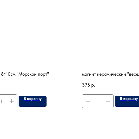
 8*10см "Морской порт"
магнит керамический "весе
375
р.
В корзину
В корзину