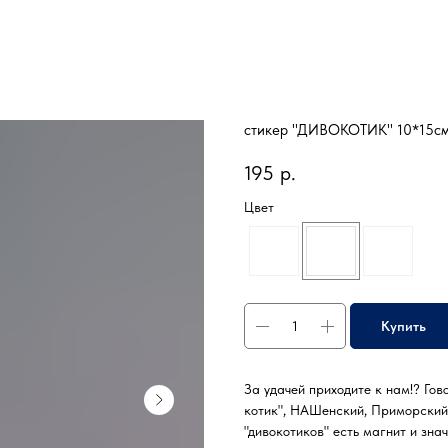
стикер "ДИВОКОТИК" 10*15с
195
р.
Цвет
Купить
За удачей приходите к нам!? Гов
котик", НАШенский, Приморский 
"дивокотиков" есть магнит и знач