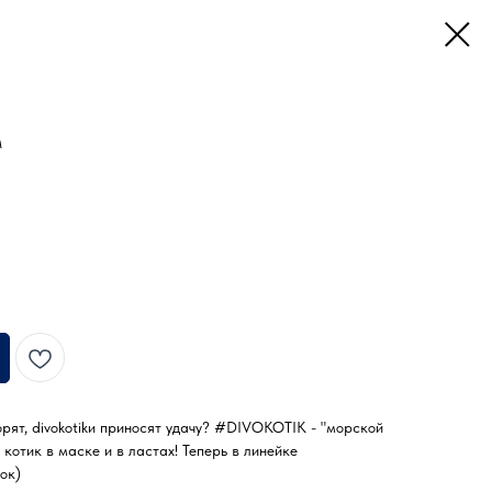
м
орят, divokotikи приносят удачу? #DIVOKOTIK - "морской
котик в маске и в ластах! Теперь в линейке
ок)