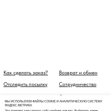
Как сделать заказ?
Возврат и обмен
Отследить посылку
Сотрудничество
Доставка
Реквизиты
Публичная оферта
Согласие на обработку,
защиту персональных данных
Политика конфиденциальности
обработки персональных данных
МЫ ИСПОЛЬЗУЕМ ФАЙЛЫ COOKIE И АНАЛИТИЧЕСКУЮ СИСТЕМУ
ЯНДЕКС.МЕТРИКА
Это поможет нам сделать сайт удобнее для вас.
Выберите, какие