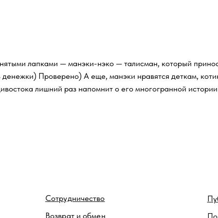
 лапками — манэки-нэко — талисман, который приносит удачу влад
и) Проверено) А еще, манэки нравятся деткам, котики подбадриваю
ка лишний раз напомнит о его многогранной истории.
Сотрудничество
Публичная офер
Возврат и обмен
Политика конфи
обработки персо
Реквизиты